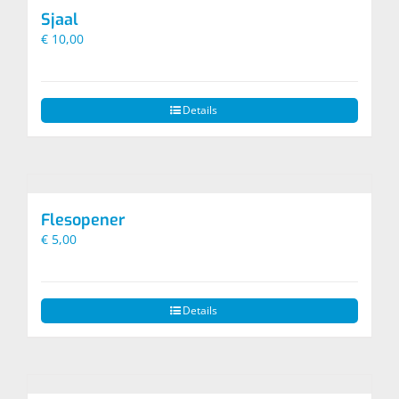
optie
Sjaal
kan
€
10,00
gekozen
worden
op
de
Details
productpagina
Flesopener
€
5,00
Details