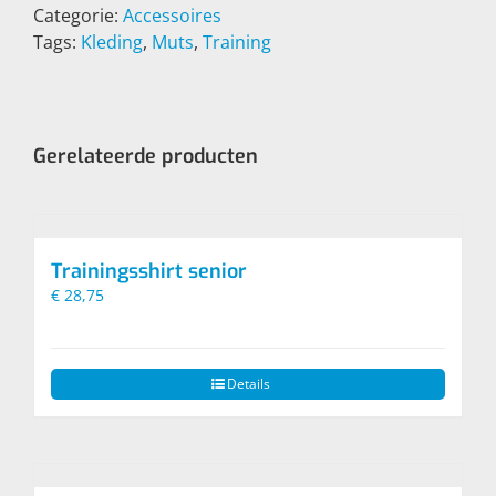
Categorie:
Accessoires
Tags:
Kleding
,
Muts
,
Training
Gerelateerde producten
Trainingsshirt senior
€
28,75
Dit
Details
product
heeft
meerdere
variaties.
Deze