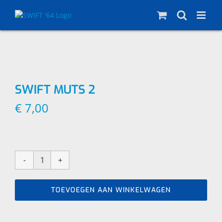
Skip
to
content
SWIFT MUTS 2
€
7,00
Swift
muts
2
TOEVOEGEN AAN WINKELWAGEN
aantal