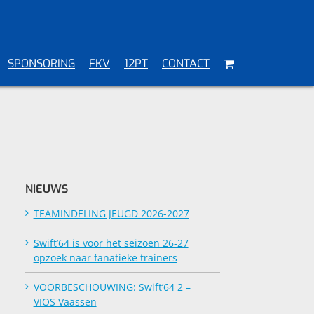
SPONSORING
FKV
12PT
CONTACT
NIEUWS
TEAMINDELING JEUGD 2026-2027
Swift’64 is voor het seizoen 26-27
opzoek naar fanatieke trainers
VOORBESCHOUWING: Swift’64 2 –
VIOS Vaassen