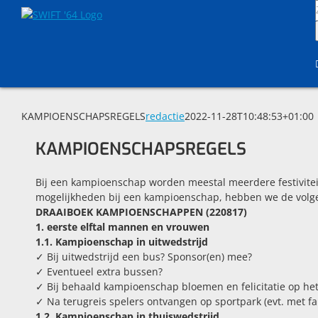
Skip
to
content
KAMPIOENSCHAPSREGELS
redactie
2022-11-28T10:48:53+01:00
KAMPIOENSCHAPSREGELS
Bij een kampioenschap worden meestal meerdere festivitei
mogelijkheden bij een kampioenschap, hebben we de volgen
DRAAIBOEK KAMPIOENSCHAPPEN
(220817)
1. eerste elftal mannen en vrouwen
1.1. Kampioenschap in uitwedstrijd
✓ Bij uitwedstrijd een bus? Sponsor(en) mee?
✓ Eventueel extra bussen?
✓ Bij behaald kampioenschap bloemen en felicitatie op het 
✓ Na terugreis spelers ontvangen op sportpark (evt. met fan
1.2. Kampioenschap in thuiswedstrijd