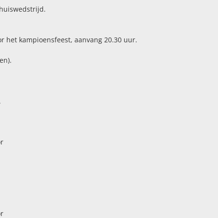
huiswedstrijd.
or het kampioensfeest, aanvang 20.30 uur.
en).
.
or
or