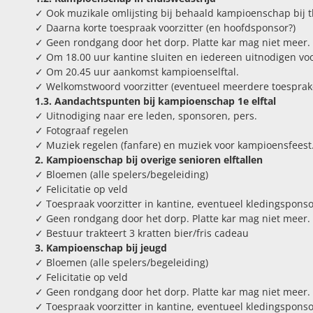
✓ Ook muzikale omlijsting bij behaald kampioenschap bij t
✓ Daarna korte toespraak voorzitter (en hoofdsponsor?)
✓ Geen rondgang door het dorp. Platte kar mag niet meer.
✓ Om 18.00 uur kantine sluiten en iedereen uitnodigen vo
✓ Om 20.45 uur aankomst kampioenselftal.
✓ Welkomstwoord voorzitter (eventueel meerdere toesprak
1.3. Aandachtspunten bij kampioenschap 1e elftal
✓ Uitnodiging naar ere leden, sponsoren, pers.
✓ Fotograaf regelen
✓ Muziek regelen (fanfare) en muziek voor kampioensfeest
2. Kampioenschap bij overige senioren elftallen
✓ Bloemen (alle spelers/begeleiding)
✓ Felicitatie op veld
✓ Toespraak voorzitter in kantine, eventueel kledingspons
✓ Geen rondgang door het dorp. Platte kar mag niet meer.
✓ Bestuur trakteert 3 kratten bier/fris cadeau
3. Kampioenschap bij jeugd
✓ Bloemen (alle spelers/begeleiding)
✓ Felicitatie op veld
✓ Geen rondgang door het dorp. Platte kar mag niet meer.
✓ Toespraak voorzitter in kantine, eventueel kledingspons