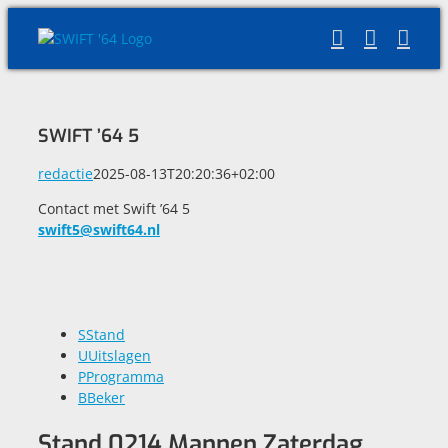
Skip
to
content
SWIFT ’64 5
redactie
2025-08-13T20:20:36+02:00
Contact met Swift ’64 5
swift5@swift64.nl
S
Stand
U
Uitslagen
P
Programma
B
Beker
Stand 0214 Mannen Zaterdag