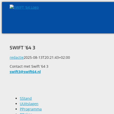
Skip
to
content
SWIFT ’64 3
redactie
2025-08-13T20:21:43+02:00
Contact met Swift ’64 3
swift3@swift64.nl
S
Stand
U
Uitslagen
P
Programma