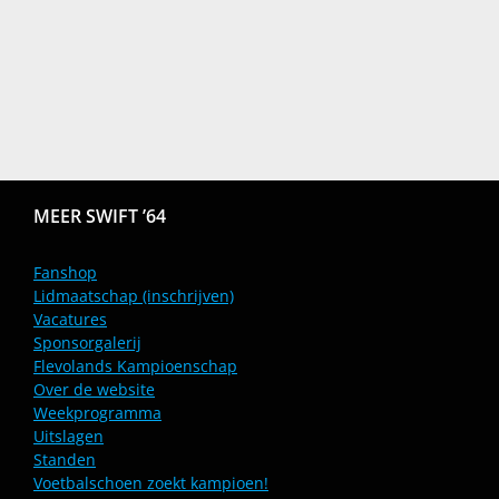
MEER SWIFT ’64
Fanshop
Lidmaatschap (inschrijven)
Vacatures
Sponsorgalerij
Flevolands Kampioenschap
Over de website
Weekprogramma
Uitslagen
Standen
Voetbalschoen zoekt kampioen!