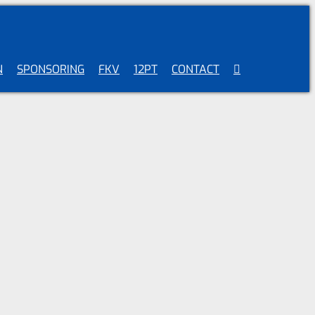
N
SPONSORING
FKV
12PT
CONTACT