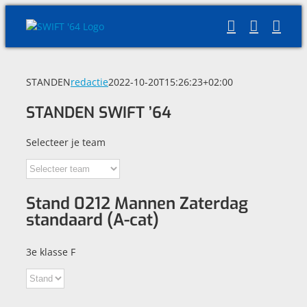
Skip
to
content
STANDEN
redactie
2022-10-20T15:26:23+02:00
STANDEN SWIFT ’64
Selecteer je team
Stand 0212 Mannen Zaterdag
standaard (A-cat)
3e klasse F