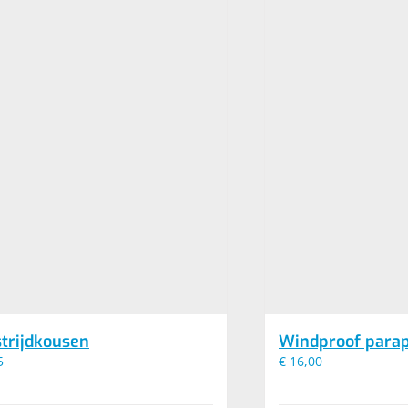
trijdkousen
Windproof para
5
€
16,00