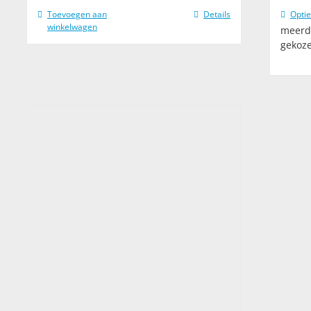
Toevoegen aan
Details
Optie
winkelwagen
meerde
gekoz