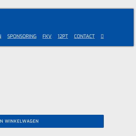
N
SPONSORING
FKV
12PT
CONTACT
AN WINKELWAGEN