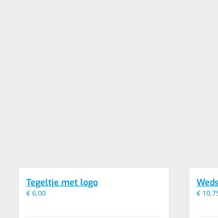
Tegeltje met logo
Weds
€
6,00
€
10,7