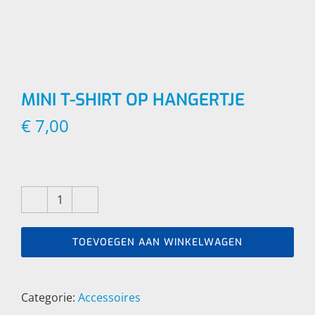
MINI T-SHIRT OP HANGERTJE
€
7,00
Mini
t-
shirt
TOEVOEGEN AAN WINKELWAGEN
op
hangertje
aantal
Categorie:
Accessoires