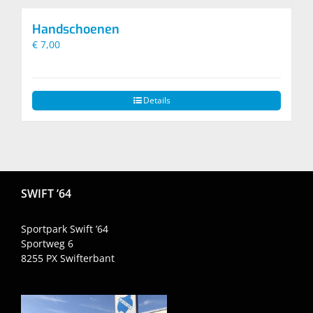
Handschoenen
€
7,00
Details
SWIFT ’64
Sportpark Swift ’64
Sportweg 6
8255 PX
Swifterbant