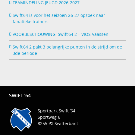
TEAMINDELING JEUGD 2026-2027
Swift’64 is voor het seizoen 26-27 opzoek naar
fanatieke trainers
VOORBESCHOUWING: Swift’64 2 – VIOS Vaassen
Swift’64 2 pakt 3 belangrijke punten in de strijd om de
3de periode
SWIFT ’64
Sportpark Swift ’64
Sportweg 6
8255 PX
Swifterbant