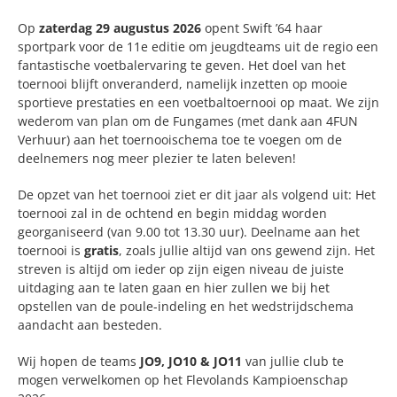
Op
zaterdag 29 augustus 2026
opent Swift ’64 haar
sportpark voor de 11e editie om jeugdteams uit de regio een
fantastische voetbalervaring te geven. Het doel van het
toernooi blijft onveranderd, namelijk inzetten op mooie
sportieve prestaties en een voetbaltoernooi op maat. We zijn
wederom van plan om de Fungames (met dank aan 4FUN
Verhuur) aan het toernooischema toe te voegen om de
deelnemers nog meer plezier te laten beleven!
De opzet van het toernooi ziet er dit jaar als volgend uit: Het
toernooi zal in de ochtend en begin middag worden
georganiseerd (van 9.00 tot 13.30 uur). Deelname aan het
toernooi is
gratis
, zoals jullie altijd van ons gewend zijn. Het
streven is altijd om ieder op zijn eigen niveau de juiste
uitdaging aan te laten gaan en hier zullen we bij het
opstellen van de poule-indeling en het wedstrijdschema
aandacht aan besteden.
Wij hopen de teams
JO9, JO10 & JO11
van jullie club te
mogen verwelkomen op het Flevolands Kampioenschap