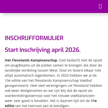
Skip
to
Tog
content
Nav
FK
INSCHRIJFFORMULIER
IN
Start Inschrijving april 2026.
SC
Het Flevolands Kampioenschap.
Ooit bedacht met de opzet
SP
om jeugdteams uit de polder samen te brengen die door de
landelijke verdeling tussen West, Oost en Noord elkaar niet
FO
altijd automatisch tegenkomen.
In 2025 hebben we al de
10e editie van het Flevolands Kampioenschap Voetbal
georganiseerd. Heel veel verenigingen uit Flevoland hebben
HO
ook weer deelgenomen en we zijn blij dat de opzet als
voorbereidingstoernooi voor het nieuwe voetbalseizoen
weer zeer goed is bevallen. Het is daarom tijd om de
11
e
editie
van het toernooi aan te kondigen: