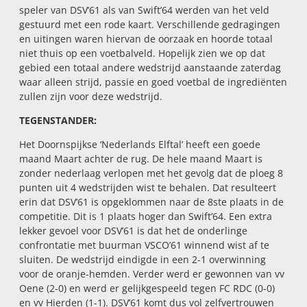
speler van DSV’61 als van Swift’64 werden van het veld
gestuurd met een rode kaart. Verschillende gedragingen
en uitingen waren hiervan de oorzaak en hoorde totaal
niet thuis op een voetbalveld. Hopelijk zien we op dat
gebied een totaal andere wedstrijd aanstaande zaterdag
waar alleen strijd, passie en goed voetbal de ingrediënten
zullen zijn voor deze wedstrijd.
TEGENSTANDER:
Het Doornspijkse ‘Nederlands Elftal’ heeft een goede
maand Maart achter de rug. De hele maand Maart is
zonder nederlaag verlopen met het gevolg dat de ploeg 8
punten uit 4 wedstrijden wist te behalen. Dat resulteert
erin dat DSV’61 is opgeklommen naar de 8ste plaats in de
competitie. Dit is 1 plaats hoger dan Swift’64. Een extra
lekker gevoel voor DSV’61 is dat het de onderlinge
confrontatie met buurman VSCO’61 winnend wist af te
sluiten. De wedstrijd eindigde in een 2-1 overwinning
voor de oranje-hemden. Verder werd er gewonnen van vv
Oene (2-0) en werd er gelijkgespeeld tegen FC RDC (0-0)
en vv Hierden (1-1). DSV’61 komt dus vol zelfvertrouwen