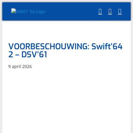
Skip
to
content
VOORBESCHOUWING: Swift’64
2 – DSV’61
9 april 2026