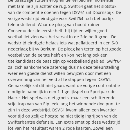
De paasdagen zitten erop en de ‘verplichte’ momenten
met familie zijn achter de rug. Swift’64 gaat het slotstuk
van de competitie openen tegen DSV’61 uit Doornspijk. De
vorige wedstrijd eindigde voor Swift’64 toch behoorlijk
teleurstellend. Waar de ploeg van hoofdtrainer
Consemulder de eerste helft bij tijd en wijlen goed
voetbal liet zien was het verval in de 2de helft groot. De
wedstrijd eindigde helaas iets wat geflatteerd in een 5-0
nederlaag bij vv Berkum. De ploeg kan teren op het goede
voetbal van de eerste helft en kon het lang ook een
titelkandidaat de baas zijn op voetballend gebied. Swift’64
zal zich aankomende zaterdag dus na deze teleurstelling
weer een goede dienst willen bewijzen door met een
overwinning van het veld af te stappen tegen DSV’61.
Gemakkelijk zal dit niet gaan, want de vorige confrontatie
eindigde namelijk in een 1-1 gelijkspel op Sportpark de
Haere. Het spel was niet groots, maar een schitterende
vrije trap van van Elp leek lang het winnende doelpunt te
zijn in deze wedstrijd. DSV’61 kwam alleen een kwartier
voor tijd op gelijke hoogte na niet tijdig ingrijpen van de
Swifterbantse defensie. Een extra smet op deze wedstrijd
los van het resultaat waren 2 rode kaarten. Zowel een