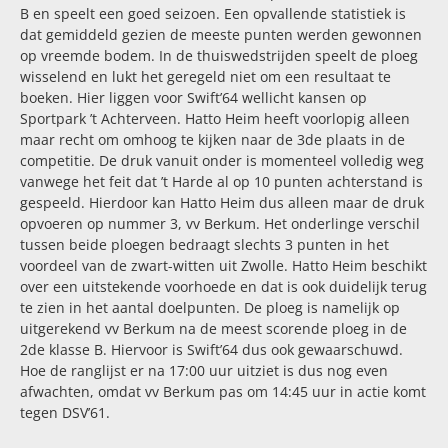
B en speelt een goed seizoen. Een opvallende statistiek is
dat gemiddeld gezien de meeste punten werden gewonnen
op vreemde bodem. In de thuiswedstrijden speelt de ploeg
wisselend en lukt het geregeld niet om een resultaat te
boeken. Hier liggen voor Swift’64 wellicht kansen op
Sportpark ’t Achterveen.
Hatto Heim heeft voorlopig alleen
maar recht om omhoog te kijken naar de 3de plaats in de
competitie. De druk vanuit onder is momenteel volledig weg
vanwege het feit dat ’t Harde al op 10 punten achterstand is
gespeeld. Hierdoor kan Hatto Heim dus alleen maar de druk
opvoeren op nummer 3, vv Berkum. Het onderlinge verschil
tussen beide ploegen bedraagt slechts 3 punten in het
voordeel van de zwart-witten uit Zwolle.
Hatto Heim beschikt
over een uitstekende voorhoede en dat is ook duidelijk terug
te zien in het aantal doelpunten. De ploeg is namelijk op
uitgerekend vv Berkum na de meest scorende ploeg in de
2de klasse B. Hiervoor is Swift’64 dus ook gewaarschuwd.
Hoe de ranglijst er na 17:00 uur uitziet is dus nog even
afwachten, omdat vv Berkum pas om 14:45 uur in actie komt
tegen DSV’61.