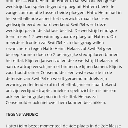
nummer 4, Hatto Heim uit Hattem. Dat Swift’64 een goede
wedstrijd kan spelen tegen de ploeg uit Hattem bleek de
vorige confrontatie tussen beide ploegen. Hatto Heim had in
het voetballende aspect het overwicht, maar door een
gedisciplineerd en hard werkend Swift’64 werd deze
wedstrijd pas in de slotfase beslist.
De wedstrijd eindigde
toen in een 1-2 overwinning voor de ploeg uit Hattem.
Op
meerdere fronten zal Swift’64 zich dus graag willen
revancheren tegen Hatto Heim. Helaas zal Swift’64 geen
beroep kunnen doen op 2 belangrijke steunpilaren binnen
het elftal. Klijn en Jansen zullen deze wedstrijd helaas niet
aan de aftrap verschijnen of binnen de lijnen komen. Klijn is
voor hoofdtrainer Consemulder een vaste waarde in de
defensie van Swift’64 en wordt geroemd middels zijn
ervaring en leidende rol in het elftal. Jansen staat bekend
om zijn verfijnde traptechniek en spelinzicht en is hierom
ook een belangrijke pion in het elftal. Helaas zal
Consemulder ook niet over hem kunnen beschikken.
TEGENSTANDER:
Hatto Heim bezet momenteel de 4de plaats in de 2de klasse