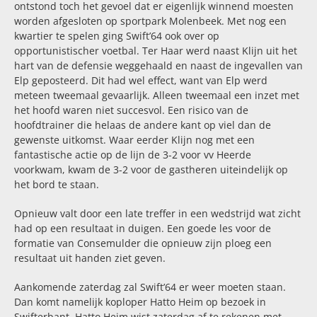
ontstond toch het gevoel dat er eigenlijk winnend moesten
worden afgesloten op sportpark Molenbeek. Met nog een
kwartier te spelen ging Swift’64 ook over op
opportunistischer voetbal. Ter Haar werd naast Klijn uit het
hart van de defensie weggehaald en naast de ingevallen van
Elp geposteerd. Dit had wel effect, want van Elp werd
meteen tweemaal gevaarlijk. Alleen tweemaal een inzet met
het hoofd waren niet succesvol. Een risico van de
hoofdtrainer die helaas de andere kant op viel dan de
gewenste uitkomst. Waar eerder Klijn nog met een
fantastische actie op de lijn de 3-2 voor vv Heerde
voorkwam, kwam de 3-2 voor de gastheren uiteindelijk op
het bord te staan.
Opnieuw valt door een late treffer in een wedstrijd wat zicht
had op een resultaat in duigen. Een goede les voor de
formatie van Consemulder die opnieuw zijn ploeg een
resultaat uit handen ziet geven.
Aankomende zaterdag zal Swift’64 er weer moeten staan.
Dan komt namelijk koploper Hatto Heim op bezoek in
Swifterbant. Hatto Heim wist zaterdag af te rekenen met