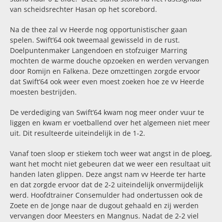
van scheidsrechter Hasan op het scorebord.
Na de thee zal vv Heerde nog opportunistischer gaan
spelen. Swift’64 ook tweemaal gewisseld in de rust.
Doelpuntenmaker Langendoen en stofzuiger Marring
mochten de warme douche opzoeken en werden vervangen
door Romijn en Falkena. Deze omzettingen zorgde ervoor
dat Swift’64 ook weer even moest zoeken hoe ze vv Heerde
moesten bestrijden.
De verdediging van Swift’64 kwam nog meer onder vuur te
liggen en kwam er voetballend over het algemeen niet meer
uit. Dit resulteerde uiteindelijk in de 1-2.
Vanaf toen sloop er stiekem toch weer wat angst in de ploeg,
want het mocht niet gebeuren dat we weer een resultaat uit
handen laten glippen. Deze angst nam vv Heerde ter harte
en dat zorgde ervoor dat de 2-2 uiteindelijk onvermijdelijk
werd. Hoofdtrainer Consemulder had ondertussen ook de
Zoete en de Jonge naar de dugout gehaald en zij werden
vervangen door Meesters en Mangnus. Nadat de 2-2 viel