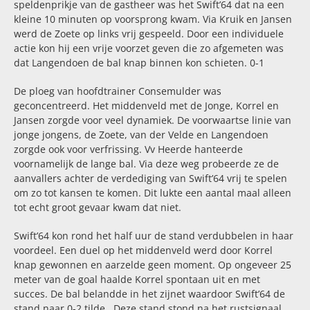
speldenprikje van de gastheer was het Swift’64 dat na een
kleine 10 minuten op voorsprong kwam. Via Kruik en Jansen
werd de Zoete op links vrij gespeeld. Door een individuele
actie kon hij een vrije voorzet geven die zo afgemeten was
dat Langendoen de bal knap binnen kon schieten. 0-1
De ploeg van hoofdtrainer Consemulder was
geconcentreerd. Het middenveld met de Jonge, Korrel en
Jansen zorgde voor veel dynamiek. De voorwaartse linie van
jonge jongens, de Zoete, van der Velde en Langendoen
zorgde ook voor verfrissing. Vv Heerde hanteerde
voornamelijk de lange bal. Via deze weg probeerde ze de
aanvallers achter de verdediging van Swift’64 vrij te spelen
om zo tot kansen te komen. Dit lukte een aantal maal alleen
tot echt groot gevaar kwam dat niet.
Swift’64 kon rond het half uur de stand verdubbelen in haar
voordeel. Een duel op het middenveld werd door Korrel
knap gewonnen en aarzelde geen moment. Op ongeveer 25
meter van de goal haalde Korrel spontaan uit en met
succes. De bal belandde in het zijnet waardoor Swift’64 de
stand naar 0-2 tilde.
Deze stand stond na het rustsignaal