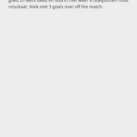
goed zn werk deed en voorin met weer 4 doelpunten mooi
resultaat. Niek met 3 goals man off the match.