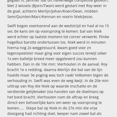
gegaan is. Jammer dat dit halverwege competitie gebeurt.
Met 2 wissels (Bjorn/Twan) werd gestart met Roy weer in
de goal, achterin Merlijn/Johan/Koen/Dean, midden
Sem/Quinten/Marc/Kennan en voorin Niek/Jesse.
Swift begon voortvarend aan de wedstrijd en had al na 15
sec de kans om op voorsprong te komen: bal van Niek
werd echter op laatste moment tot corner verwerkt. Flinke
hagelbui barstte ondertussen los, Niek werd in minuten
hierna nog 2x weggestuurd, kwam goed voor zn
tegenspeelster maar ging voor eigen succes terwijl zeker
1x een balletje breed meer opgeleverd zou kunnen
hebben. Dan in de 10e min: Vierhouten in de aanval, Roy
bracht 1e x redding, daarna Merlijn die bal van de lijn
haalde maar 3e poging was toch raak! Volkomen tegen de
verhouding in. Swift was even de weg kwijt. In de 20e min
uittrap van Roy die Niek op waarde inschatte en de
verdiende gelijkmaker (via handen van de doelman) op
het bord bracht. Vierhouten nam de aftrap en kreeg
direct een behoorlijke kans om weer op voorsprong te
komen….. Diepe bal op Niek in de 27e min die vrije
doorgang had richting doel, keeper nam zowel bal als