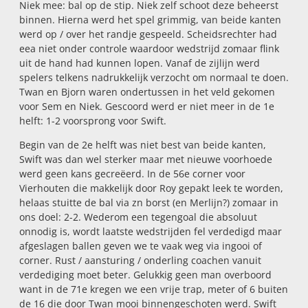
Niek mee: bal op de stip. Niek zelf schoot deze beheerst
binnen. Hierna werd het spel grimmig, van beide kanten
werd op / over het randje gespeeld. Scheidsrechter had
eea niet onder controle waardoor wedstrijd zomaar flink
uit de hand had kunnen lopen. Vanaf de zijlijn werd
spelers telkens nadrukkelijk verzocht om normaal te doen.
Twan en Bjorn waren ondertussen in het veld gekomen
voor Sem en Niek. Gescoord werd er niet meer in de 1e
helft: 1-2 voorsprong voor Swift.
Begin van de 2e helft was niet best van beide kanten,
Swift was dan wel sterker maar met nieuwe voorhoede
werd geen kans gecreëerd. In de 56e corner voor
Vierhouten die makkelijk door Roy gepakt leek te worden,
helaas stuitte de bal via zn borst (en Merlijn?) zomaar in
ons doel: 2-2. Wederom een tegengoal die absoluut
onnodig is, wordt laatste wedstrijden fel verdedigd maar
afgeslagen ballen geven we te vaak weg via ingooi of
corner. Rust / aansturing / onderling coachen vanuit
verdediging moet beter. Gelukkig geen man overboord
want in de 71e kregen we een vrije trap, meter of 6 buiten
de 16 die door Twan mooi binnengeschoten werd. Swift