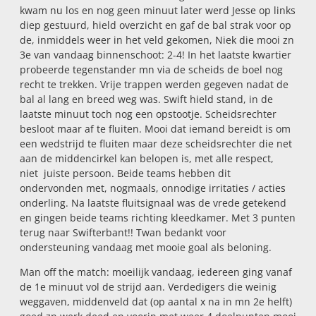
kwam nu los en nog geen minuut later werd Jesse op links
diep gestuurd, hield overzicht en gaf de bal strak voor op
de, inmiddels weer in het veld gekomen, Niek die mooi zn
3e van vandaag binnenschoot: 2-4! In het laatste kwartier
probeerde tegenstander mn via de scheids de boel nog
recht te trekken. Vrije trappen werden gegeven nadat de
bal al lang en breed weg was. Swift hield stand, in de
laatste minuut toch nog een opstootje. Scheidsrechter
besloot maar af te fluiten. Mooi dat iemand bereidt is om
een wedstrijd te fluiten maar deze scheidsrechter die net
aan de middencirkel kan belopen is, met alle respect,
niet juiste persoon. Beide teams hebben dit
ondervonden met, nogmaals, onnodige irritaties / acties
onderling. Na laatste fluitsignaal was de vrede getekend
en gingen beide teams richting kleedkamer. Met 3 punten
terug naar Swifterbant!! Twan bedankt voor
ondersteuning vandaag met mooie goal als beloning.
Man off the match: moeilijk vandaag, iedereen ging vanaf
de 1e minuut vol de strijd aan. Verdedigers die weinig
weggaven, middenveld dat (op aantal x na in mn 2e helft)