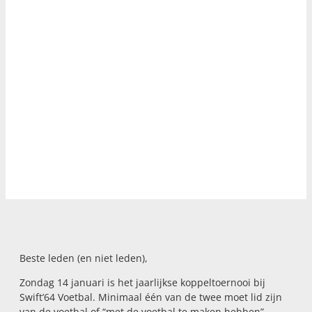
Beste leden (en niet leden),
Zondag 14 januari is het jaarlijkse koppeltoernooi bij
Swift’64 Voetbal. Minimaal één van de twee moet lid zijn
van de voetbal of “met de voetbal te maken hebben”.