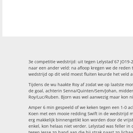
3e competitie wedstrijd: uit tegen Lelystad`67 JO19
naar een ander veld: na afloop kregen we de reden 
wedstrijd op dit veld moest fluiten keurde het veld 
Tijdens de wu haakte Roy af zodat we op laatste mo
de goal, achterin Senna/Quinten/Sem/Johan, midden
Roy/Luc/Ruben. Bjorn was wel aanwezig maar kon nie
Amper 6 min gespeeld of we keken tegen een 1-0 ach
Koen met een mooie redding Swift in de wedstrijd ma
erg makkelijk binnengetikt kon worden door de vrij
enkel, kon helaas niet verder. Lelystad was feller in
tegen Jesse zn hand aan die hij strak naast zn licha