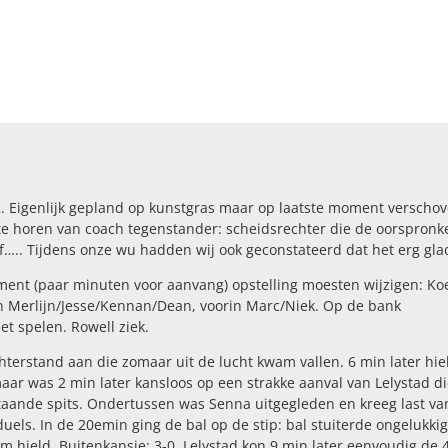
-2. Eigenlijk gepland op kunstgras maar op laatste moment verscho
te horen van coach tegenstander: scheidsrechter die de oorspronke
af….. Tijdens onze wu hadden wij ook geconstateerd dat het erg gla
ment (paar minuten voor aanvang) opstelling moesten wijzigen: Ko
 Merlijn/Jesse/Kennan/Dean, voorin Marc/Niek. Op de bank
t spelen. Rowell ziek.
terstand aan die zomaar uit de lucht kwam vallen. 6 min later hie
ar was 2 min later kansloos op een strakke aanval van Lelystad di
staande spits. Ondertussen was Senna uitgegleden en kreeg last va
 duels. In de 20emin ging de bal op de stip: bal stuiterde ongelukkig
am hield. Buitenkansje: 3-0. Lelystad kon 9 min later eenvoudig de 