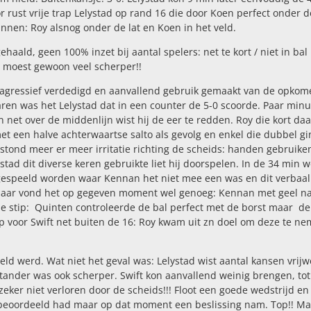
r rust vrije trap Lelystad op rand 16 die door Koen perfect onder d
unnen: Roy alsnog onder de lat en Koen in het veld.
aald, geen 100% inzet bij aantal spelers: net te kort / niet in bal
m moest gewoon veel scherper!!
erd agressief verdedigd en aanvallend gebruik gemaakt van de opko
aren was het Lelystad dat in een counter de 5-0 scoorde. Paar min
net over de middenlijn wist hij de eer te redden. Roy die kort da
et een halve achterwaartse salto als gevolg en enkel die dubbel gi
tstond meer er meer irritatie richting de scheids: handen gebruiken
tad dit diverse keren gebruikte liet hij doorspelen. In de 34 min 
speeld worden waar Kennan het niet mee een was en dit verbaal 
eg maar vond het op gegeven moment wel genoeg: Kennan met geel n
de stip: Quinten controleerde de bal perfect met de borst maar de
ap voor Swift net buiten de 16: Roy kwam uit zn doel om deze te n
eld werd. Wat niet het geval was: Lelystad wist aantal kansen vrijw
stander was ook scherper. Swift kon aanvallend weinig brengen, to
eker niet verloren door de scheids!!! Floot een goede wedstrijd en
ist beoordeeld had maar op dat moment een beslissing nam. Top!! M