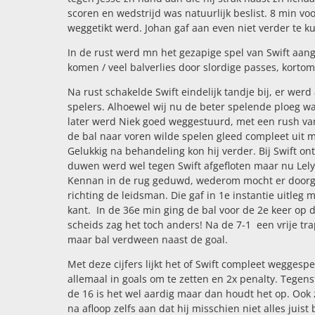
scoren en wedstrijd was natuurlijk beslist. 8 min voo
weggetikt werd. Johan gaf aan even niet verder te k
In de rust werd mn het gezapige spel van Swift aangeh
komen / veel balverlies door slordige passes, korto
Na rust schakelde Swift eindelijk tandje bij, er w
spelers. Alhoewel wij nu de beter spelende ploeg w
later werd Niek goed weggestuurd, met een rush van 
de bal naar voren wilde spelen gleed compleet uit m
Gelukkig na behandeling kon hij verder. Bij Swift on
duwen werd wel tegen Swift afgefloten maar nu Lelys
Kennan in de rug geduwd, wederom mocht er doorge
richting de leidsman. Die gaf in 1e instantie uitl
kant. In de 36e min ging de bal voor de 2e keer op 
scheids zag het toch anders! Na de 7-1 een vrije tr
maar bal verdween naast de goal.
Met deze cijfers lijkt het of Swift compleet weggespe
allemaal in goals om te zetten en 2x penalty. Tegen
de 16 is het wel aardig maar dan houdt het op. Ook z
na afloop zelfs aan dat hij misschien niet alles ju