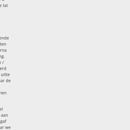
e lat
mende
uten
arna
ng.
 /
werd
uitte
aar de
emen
el
t aan
 gaf
aar we