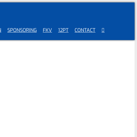
N
SPONSORING
FKV
12PT
CONTACT