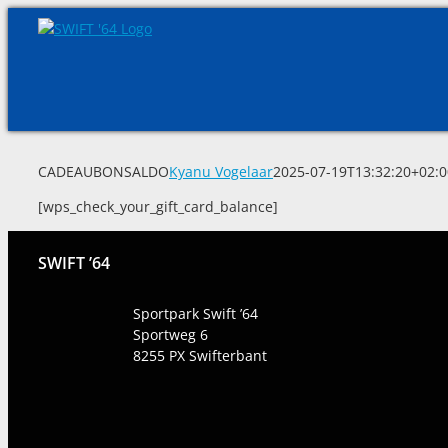
Skip
to
content
CADEAUBONSALDO
Kyanu Vogelaar
2025-07-19T13:32:20+02:0
[wps_check_your_gift_card_balance]
SWIFT ’64
Sportpark Swift ’64
Sportweg 6
8255 PX
Swifterbant