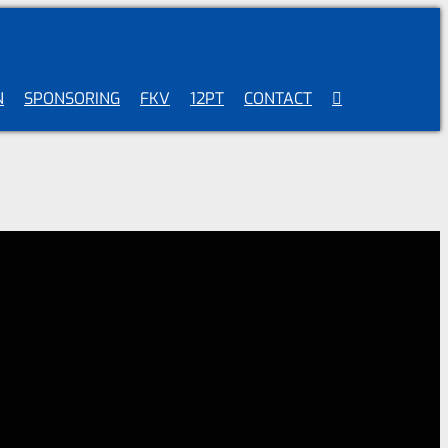
N
SPONSORING
FKV
12PT
CONTACT