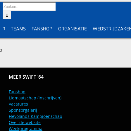
Zoeken
naar:
TEAMS
FANSHOP
ORGANISATIE
WEDSTRIJDZAKE
0
MEER SWIFT ’64
Fanshop
Lidmaatschap (inschrijven)
Vacatures
Sponsorgalerij
Flevolands Kampioenschap
Over de website
Weekprogramma