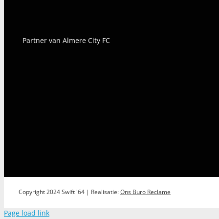
Partner van Almere City FC
Copyright 2024 Swift '64 | Realisatie:
Ons Buro Reclame
Page load link