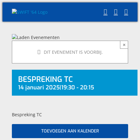
Skip
to
content
×
DIT EVENEMENT IS VOORBIJ.
BESPREKING TC
14 januari 2025|19:30
-
20:15
Bespreking TC
TOEVOEGEN AAN KALENDER