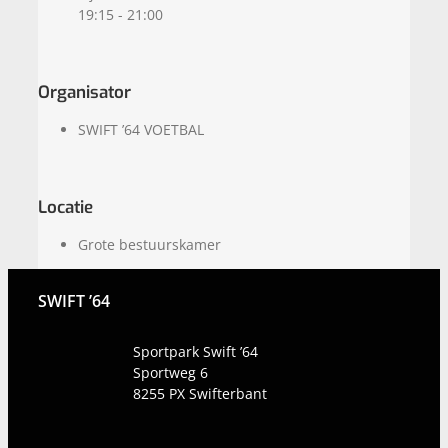
19:15 - 21:00
Organisator
SWIFT ’64 VOETBAL
Locatie
Grote bestuurskamer
SWIFT ’64
Sportpark Swift ’64
Sportweg 6
8255 PX
Swifterbant