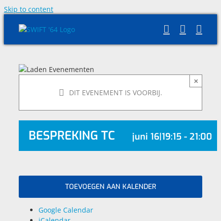
Skip to content
×
DIT EVENEMENT IS VOORBIJ.
BESPREKING TC
juni 16|19:15
-
21:00
TOEVOEGEN AAN KALENDER
Google Calendar
iCalendar