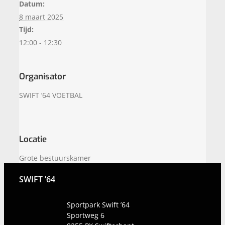
Datum:
8 maart 2025
Tijd:
12:00 - 12:30
Organisator
SWIFT ’64 VOETBAL
Locatie
Grote bestuurskamer
SWIFT ’64
Sportpark Swift ’64
Sportweg 6