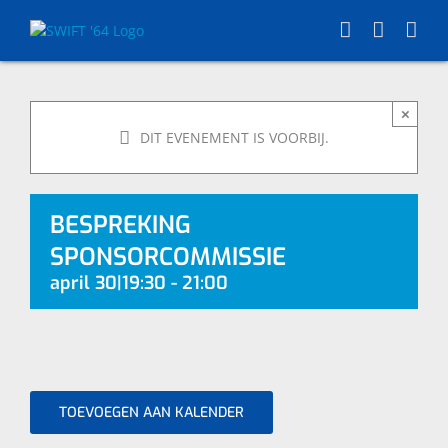
Skip
to
content
×
DIT EVENEMENT IS VOORBIJ.
BESPREKING
SPONSORCOMMISSIE
april 30|19:30
-
21:00
TOEVOEGEN AAN KALENDER