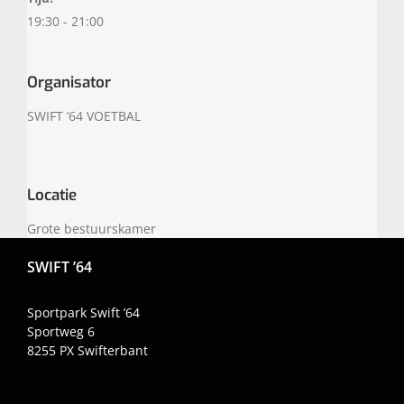
19:30 - 21:00
Organisator
SWIFT ’64 VOETBAL
Locatie
Grote bestuurskamer
SWIFT ’64
Sportpark Swift ’64
Sportweg 6
8255 PX
Swifterbant