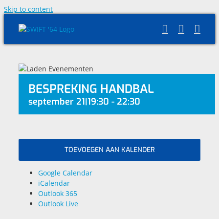
Skip to content
BESPREKING HANDBAL
september 21|19:30
-
22:30
TOEVOEGEN AAN KALENDER
Google Calendar
iCalendar
Outlook 365
Outlook Live